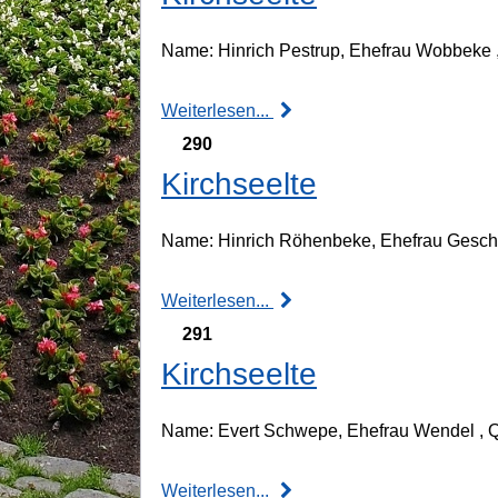
Name: Hinrich Pestrup, Ehefrau Wobbeke , 
Weiterlesen...
290
Kirchseelte
Name: Hinrich Röhenbeke, Ehefrau Gesche ,
Weiterlesen...
291
Kirchseelte
Name: Evert Schwepe, Ehefrau Wendel , Qua
Weiterlesen...