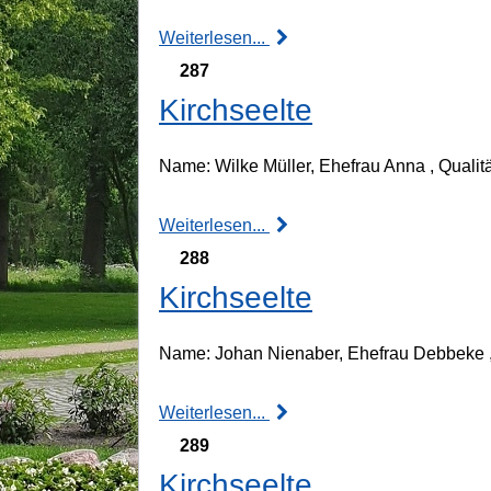
Weiterlesen...
287
Kirchseelte
Name: Wilke Müller, Ehefrau Anna , Qualit
Weiterlesen...
288
Kirchseelte
Name: Johan Nienaber, Ehefrau Debbeke , 
Weiterlesen...
289
Kirchseelte