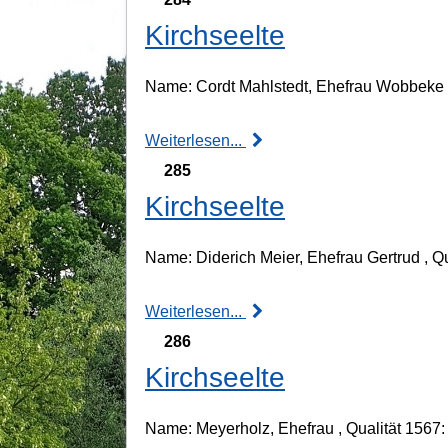
Kirchseelte
Name: Cordt Mahlstedt, Ehefrau Wobbeke ,
Weiterlesen...
285
Kirchseelte
Name: Diderich Meier, Ehefrau Gertrud , Qua
Weiterlesen...
286
Kirchseelte
Name: Meyerholz, Ehefrau , Qualität 1567: