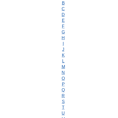
B
C
D
E
F
G
H
I
J
K
L
M
N
O
P
Q
R
S
T
U