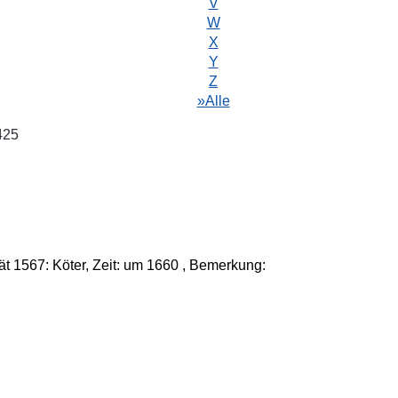
V
W
X
Y
Z
»Alle
425
t 1567: Köter, Zeit: um 1660 , Bemerkung: