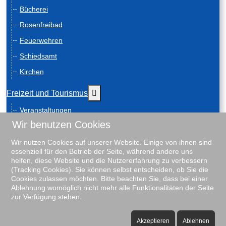
Bücherei
Rosenfreibad
Feuerwehren
Schiedsamt
Kirchen
Weitere Informationen: Freizeit und
Freizeit und Tourismus
Veranstaltungen
Wir benutzen Cookies
Anreise
Geschichte
Wir nutzen Cookies auf unserer Website. Einige von ihnen sind
essenziell für den Betrieb der Seite, während andere uns
Schiebenscheeten
helfen, diese Website und die Nutzererfahrung zu verbessern
(Tracking Cookies). Sie können selbst entscheiden, ob Sie die
Gästeführungen
Cookies zulassen möchten. Bitte beachten Sie, dass bei einer
Ablehnung womöglich nicht mehr alle Funktionalitäten der Seite
Unterkunftsverzeichnis
zur Verfügung stehen.
Rosenfreibad
Vereine
Akzeptieren
Ablehnen