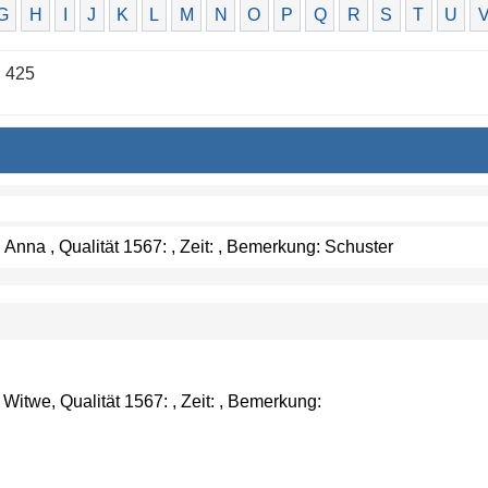
G
H
I
J
K
L
M
N
O
P
Q
R
S
T
U
n 425
nna , Qualität 1567: , Zeit: , Bemerkung: Schuster
itwe, Qualität 1567: , Zeit: , Bemerkung: