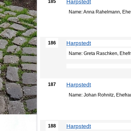
Harpstedt
185
Name: Anna Rahelmann, Ehefra
Harpstedt
186
Name: Greta Raschken, Ehefrau
Harpstedt
187
Name: Johan Rohnitz, Ehefrau 
Harpstedt
188