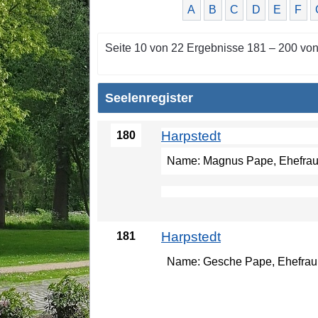
A
B
C
D
E
F
Seite 10 von 22 Ergebnisse 181 – 200 vo
Seelenregister
Harpstedt
180
Name: Magnus Pape, Ehefrau A
Harpstedt
181
Name: Gesche Pape, Ehefrau W