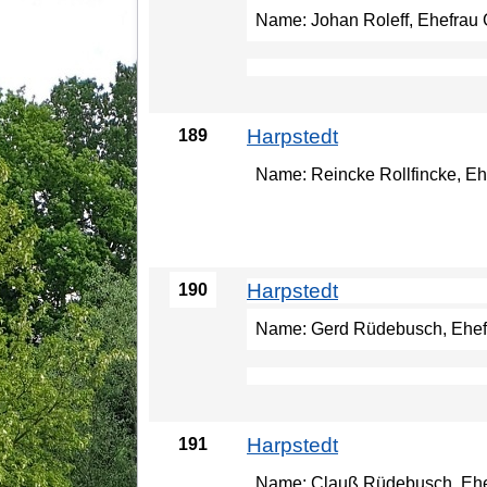
Name: Johan Roleff, Ehefrau G
Harpstedt
189
Name: Reincke Rollfincke, Eh
Harpstedt
190
Name: Gerd Rüdebusch, Ehefra
Harpstedt
191
Name: Clauß Rüdebusch, Ehefra