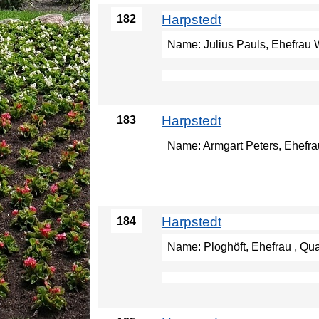
Harpstedt
182
Name: Julius Pauls, Ehefrau Wi
Harpstedt
183
Name: Armgart Peters, Ehefrau
Harpstedt
184
Name: Ploghöft, Ehefrau , Qual