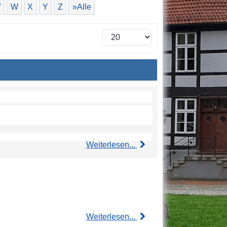
V
W
X
Y
Z
»Alle
Weiterlesen...
Weiterlesen...