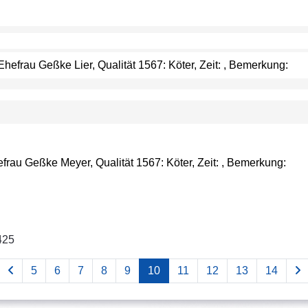
efrau Geßke Lier, Qualität 1567: Köter, Zeit: , Bemerkung:
efrau Geßke Meyer, Qualität 1567: Köter, Zeit: , Bemerkung:
425
5
6
7
8
9
10
11
12
13
14