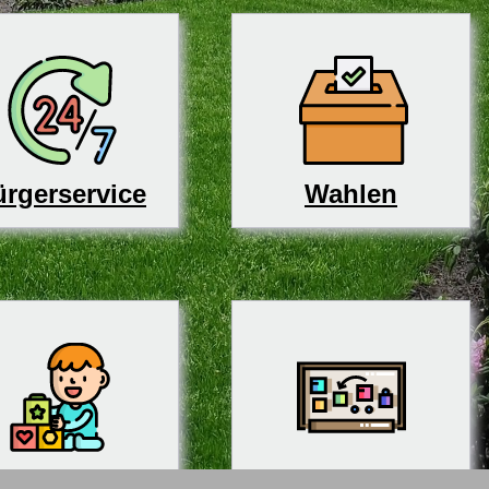
rgerservice
Wahlen
derbetreuung
Schulen