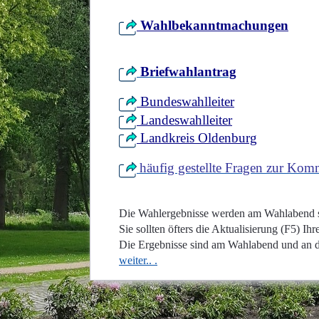
Wahlbekanntmachungen
Briefwahlantrag
Bundeswahlleiter
Landeswahlleiter
Landkreis Oldenburg
häufig gestellte Fragen zur Ko
Die Wahlergebnisse werden am Wahlabend stä
Sie sollten öfters die Aktualisierung (F5) Ih
Die Ergebnisse sind am Wahlabend und an de
weiter.. .