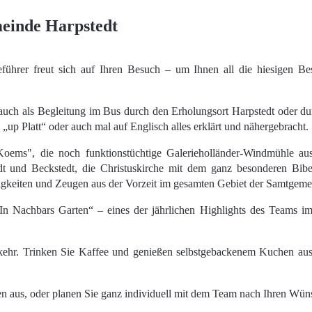
meinde Harpstedt
ührer freut sich auf Ihren Besuch – um Ihnen all die hiesigen Be
uch als Begleitung im Bus durch den Erholungsort Harpstedt oder d
 „up Platt“ oder auch mal auf Englisch alles erklärt und nähergebracht.
„Koems", die noch funktionstüchtige Galerieholländer-Windmühle a
dt und Beckstedt, die Christuskirche mit dem ganz besonderen Bi
gkeiten und Zeugen aus der Vorzeit im gesamten Gebiet der Samtgeme
In Nachbars Garten“ – eines der jährlichen Highlights des Teams 
kehr. Trinken Sie Kaffee und genießen selbstgebackenem Kuchen aus
en aus, oder planen Sie ganz individuell mit dem Team nach Ihren Wün