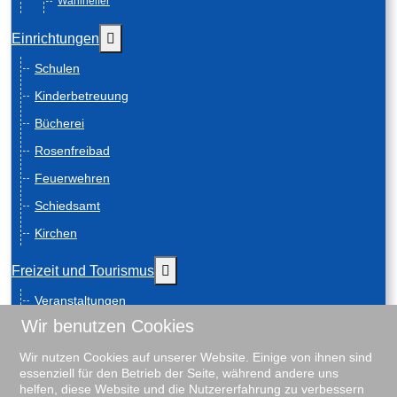
Wahlhelfer
Weitere Informationen: Einrichtungen
Einrichtungen
Schulen
Kinderbetreuung
Bücherei
Rosenfreibad
Feuerwehren
Schiedsamt
Kirchen
Weitere Informationen: Freizeit und
Freizeit und Tourismus
Veranstaltungen
Wir benutzen Cookies
Anreise
Geschichte
Wir nutzen Cookies auf unserer Website. Einige von ihnen sind
essenziell für den Betrieb der Seite, während andere uns
Schiebenscheeten
helfen, diese Website und die Nutzererfahrung zu verbessern