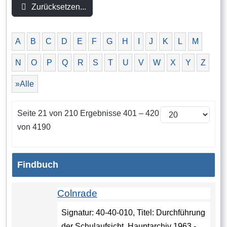
Zurücksetzen...
A
B
C
D
E
F
G
H
I
J
K
L
M
N
O
P
Q
R
S
T
U
V
W
X
Y
Z
»Alle
Seite 21 von 210 Ergebnisse 401 – 420
von 4190
Findbuch
Colnrade
Signatur: 40-40-010, Titel: Durchführung
der Schulaufsicht, Hauptarchiv 1963 -