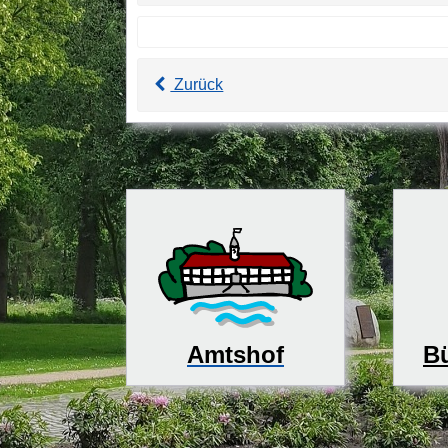
Zurück
Bü
Amtshof