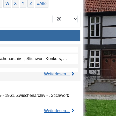
V
W
X
Y
Z
»Alle
schenarchiv - , Stichwort: Konkurs, …
Weiterlesen...
 - 1961, Zwischenarchiv - , Stichwort:
Weiterlesen...