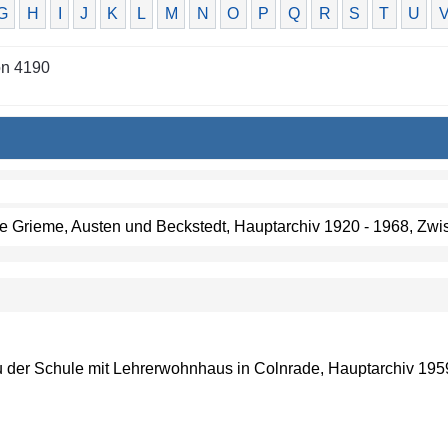
G
H
I
J
K
L
M
N
O
P
Q
R
S
T
U
on 4190
öfe Grieme, Austen und Beckstedt, Hauptarchiv 1920 - 1968, Zwi
au der Schule mit Lehrerwohnhaus in Colnrade, Hauptarchiv 1959