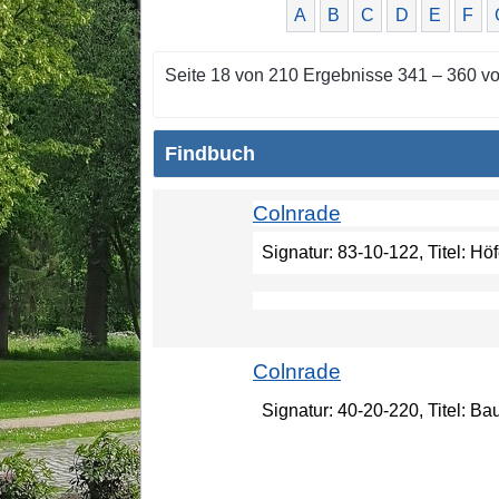
A
B
C
D
E
F
Seite 18 von 210 Ergebnisse 341 – 360 v
Findbuch
Colnrade
Signatur: 83-10-122, Titel: H
Colnrade
Signatur: 40-20-220, Titel: B