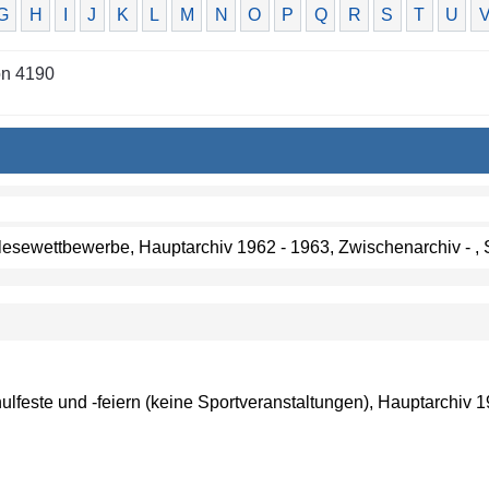
G
H
I
J
K
L
M
N
O
P
Q
R
S
T
U
on 4190
orlesewettbewerbe, Hauptarchiv 1962 - 1963, Zwischenarchiv - , 
chulfeste und -feiern (keine Sportveranstaltungen), Hauptarchiv