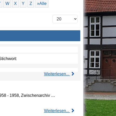
V
W
X
Y
Z
»Alle
Stichwort:
Weiterlesen...
 1958 - 1958, Zwischenarchiv …
Weiterlesen...