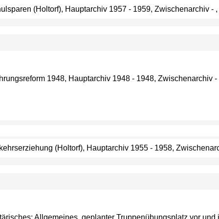
hulsparen (Holtorf), Hauptarchiv 1957 - 1959, Zwischenarchiv - ,
ährungsreform 1948, Hauptarchiv 1948 - 1948, Zwischenarchiv - 
rkehrserziehung (Holtorf), Hauptarchiv 1955 - 1958, Zwischenarc
litärisches: Allgemeines, geplanter Truppenübungsplatz vor und 