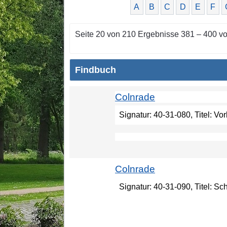
A
B
C
D
E
F
Seite 20 von 210 Ergebnisse 381 – 400 v
Findbuch
Colnrade
Signatur: 40-31-080, Titel: V
Colnrade
Signatur: 40-31-090, Titel: S