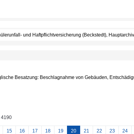
chülerunfall- und Haftpflichtversicherung (Beckstedt), Hauptarc
 Englische Besatzung: Beschlagnahme von Gebäuden, Entschädi
n 4190
15
16
17
18
19
20
21
22
23
24