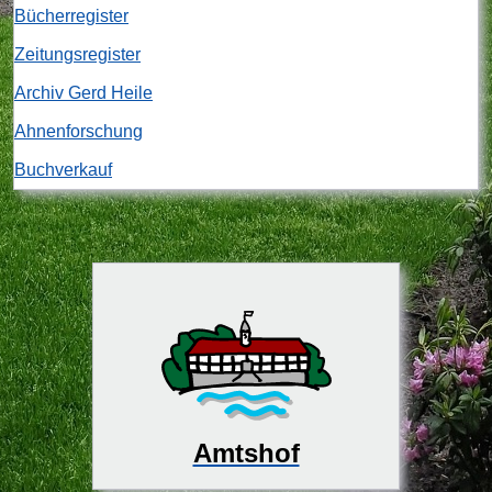
Bücherregister
Zeitungsregister
Archiv Gerd Heile
Ahnenforschung
Buchverkauf
Amtshof