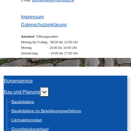
E-Mail:
Samtgemeinde@Harpstedt.de
Impressum
Datenschutzerklärung
Amtshof
Öffnungszeiten:
Montag bis Freitag - 08:00 bis 12:00 Uhr
Montag - 14:00 bis 16:00 Uhr
Donnerstag - 14:00 bis 17:00 Uhr
Bürgerservice
Weitere Informationen: Bau und Planung
Bau und Planung
Bauleitpläne
Bauleitpläne im Beteiligungsverfahren
Lärmaktionsplan
Grundstücksverkauf