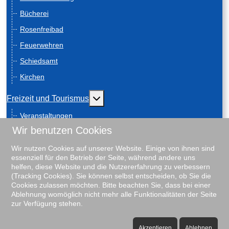
Bücherei
Rosenfreibad
Feuerwehren
Schiedsamt
Kirchen
Weitere Informationen: Freizeit und
Freizeit und Tourismus
Veranstaltungen
Wir benutzen Cookies
Anreise
Geschichte
Wir nutzen Cookies auf unserer Website. Einige von ihnen sind
essenziell für den Betrieb der Seite, während andere uns
Schiebenscheeten
helfen, diese Website und die Nutzererfahrung zu verbessern
(Tracking Cookies). Sie können selbst entscheiden, ob Sie die
Gästeführungen
Cookies zulassen möchten. Bitte beachten Sie, dass bei einer
Ablehnung womöglich nicht mehr alle Funktionalitäten der Seite
Unterkunftsverzeichnis
zur Verfügung stehen.
Rosenfreibad
♿
Vereine
Akzeptieren
Ablehnen