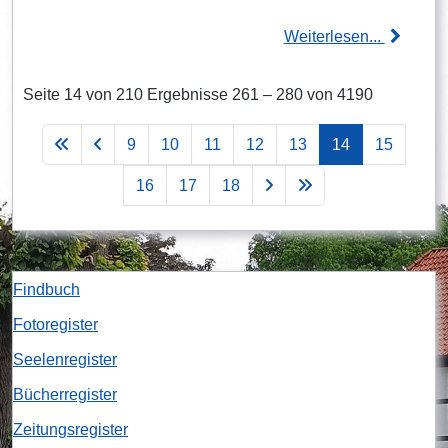
Weiterlesen...
Seite 14 von 210 Ergebnisse 261 – 280 von 4190
9
10
11
12
13
14
15
16
17
18
Findbuch
Fotoregister
Seelenregister
Bücherregister
Zeitungsregister