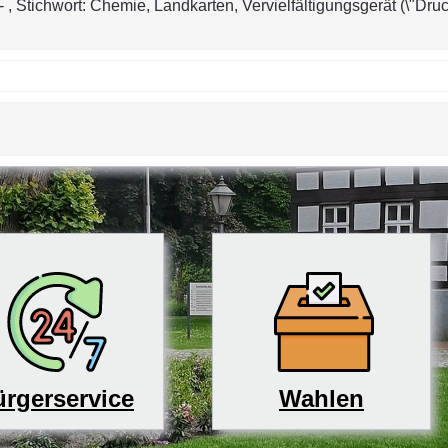
, Stichwort: Chemie, Landkarten, Vervielfältigungsgerät (\"Dru
rgerservice
Wahlen