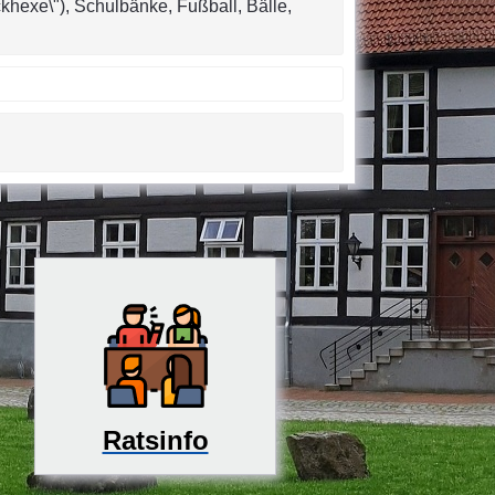
ckhexe\"), Schulbänke, Fußball, Bälle,
Ratsinfo