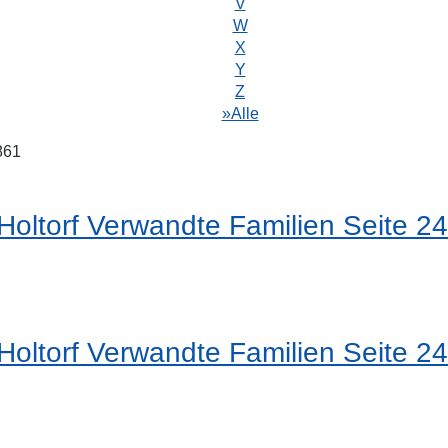
V
W
X
Y
Z
»Alle
861
oltorf Verwandte Familien Seite 24
oltorf Verwandte Familien Seite 24