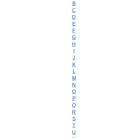
B
C
D
E
F
G
H
I
J
K
L
M
N
O
P
Q
R
S
T
U