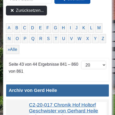
Zurücksetzen...
A
B
C
D
E
F
G
H
I
J
K
L
M
N
O
P
Q
R
S
T
U
V
W
X
Y
Z
»Alle
Seite 43 von 44 Ergebnisse 841 – 860
von 861
Archiv von Gerd Heile
C2-20-017 Chronik Hof Holtorf
Geschwister von Gerhard Heile