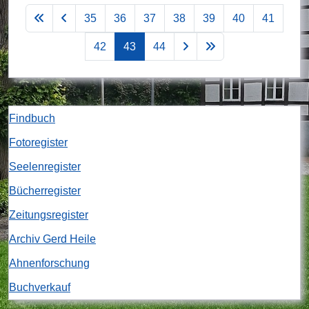
35
36
37
38
39
40
41
42
43
44
Findbuch
Fotoregister
Seelenregister
Bücherregister
Zeitungsregister
Archiv Gerd Heile
Ahnenforschung
Buchverkauf