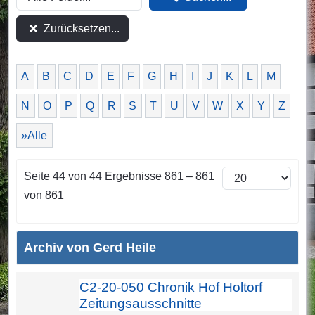
Zurücksetzen...
A
B
C
D
E
F
G
H
I
J
K
L
M
N
O
P
Q
R
S
T
U
V
W
X
Y
Z
»Alle
Seite 44 von 44 Ergebnisse 861 – 861
von 861
Archiv von Gerd Heile
C2-20-050 Chronik Hof Holtorf
Zeitungsausschnitte