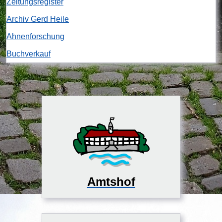
Zeitungsregister
Archiv Gerd Heile
Ahnenforschung
Buchverkauf
Amtshof