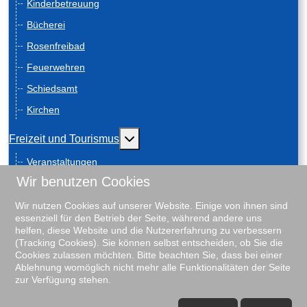
Kinderbetreuung
Bücherei
Rosenfreibad
Feuerwehren
Schiedsamt
Kirchen
Weitere Informationen: Freizeit und
Freizeit und Tourismus
Veranstaltungen
Wir benutzen Cookies
Anreise
Geschichte
Wir nutzen Cookies auf unserer Website. Einige von ihnen sind
essenziell für den Betrieb der Seite, während andere uns
Schiebenscheeten
helfen, diese Website und die Nutzererfahrung zu verbessern
(Tracking Cookies). Sie können selbst entscheiden, ob Sie die
Gästeführungen
Cookies zulassen möchten. Bitte beachten Sie, dass bei einer
Ablehnung womöglich nicht mehr alle Funktionalitäten der Seite
Unterkunftsverzeichnis
zur Verfügung stehen.
Rosenfreibad
♿