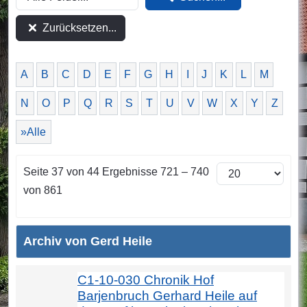
Zurücksetzen...
A
B
C
D
E
F
G
H
I
J
K
L
M
N
O
P
Q
R
S
T
U
V
W
X
Y
Z
»Alle
Seite 37 von 44 Ergebnisse 721 – 740
von 861
Archiv von Gerd Heile
C1-10-030 Chronik Hof
Barjenbruch Gerhard Heile auf