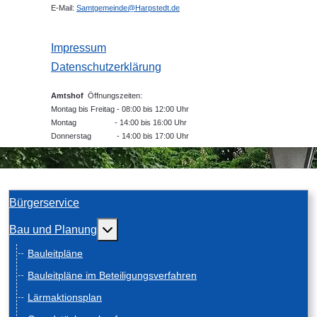
E-Mail:
Samtgemeinde@Harpstedt.de
Impressum
Datenschutzerklärung
Amtshof
Öffnungszeiten:
Montag bis Freitag - 08:00 bis 12:00 Uhr
Montag - 14:00 bis 16:00 Uhr
Donnerstag - 14:00 bis 17:00 Uhr
Bürgerservice
Weitere Informationen: Bau und Planung
Bau und Planung
Bauleitpläne
Bauleitpläne im Beteiligungsverfahren
Lärmaktionsplan