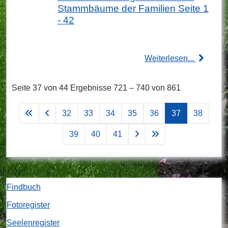
Stammbäume der Familien Seite 1
- 42
Weiterlesen...
Seite 37 von 44 Ergebnisse 721 – 740 von 861
32
33
34
35
36
37
38
39
40
41
Findbuch
Fotoregister
Seelenregister