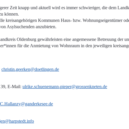
gerer Zeit knapp und aktuell wird es immer schwieriger, die dem Lan
zu können.
 alle kreisangehörigen Kommunen Haus- bzw. Wohnungseigentümer oder
von Asylsuchenden anzubieten.
ndkreis Oldenburg gewährleisten eine angemessene Betreuung der un
r*innen für die Anmietung von Wohnraum in den jeweiligen kreisan
:
christin.geerken@doetlingen.de
139, E-Mail:
ulrike.schuenemann-pieper@grossenkneten.de
C.Hallanzy@ganderkesee.de
tjen@harpstedt.info