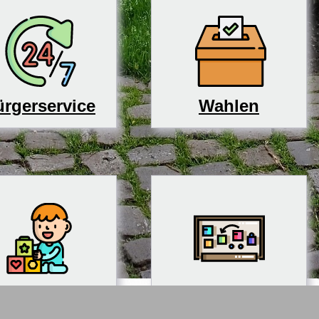
rgerservice
Wahlen
derbetreuung
Schulen