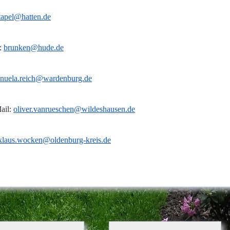
tapel@hatten.de
l:
brunken@hude.de
nuela.reich@wardenburg.de
ail:
oliver.vanrueschen@wildeshausen.de
klaus.wocken@oldenburg-kreis.de