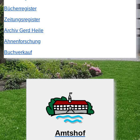
Bücherregister
Zeitungsregister
Archiv Gerd Heile
Ahnenforschung
Buchverkauf
Amtshof