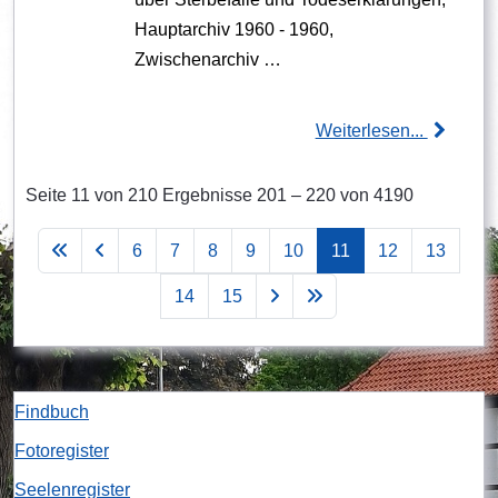
Hauptarchiv 1960 - 1960,
Zwischenarchiv …
Weiterlesen...
Seite 11 von 210 Ergebnisse 201 – 220 von 4190
6
7
8
9
10
11
12
13
14
15
Findbuch
Fotoregister
Seelenregister