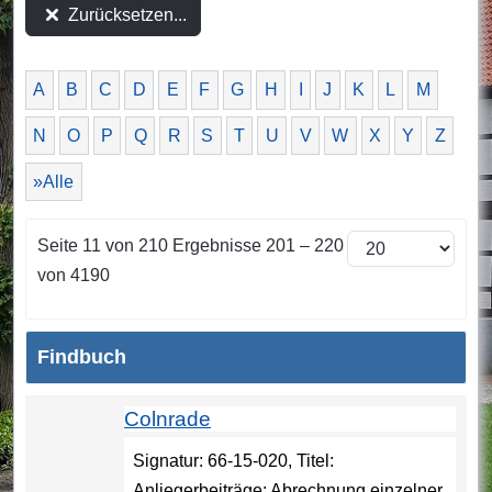
Zurücksetzen...
A
B
C
D
E
F
G
H
I
J
K
L
M
N
O
P
Q
R
S
T
U
V
W
X
Y
Z
»Alle
Seite 11 von 210 Ergebnisse 201 – 220
von 4190
Findbuch
Colnrade
Signatur: 66-15-020, Titel:
Anliegerbeiträge: Abrechnung einzelner