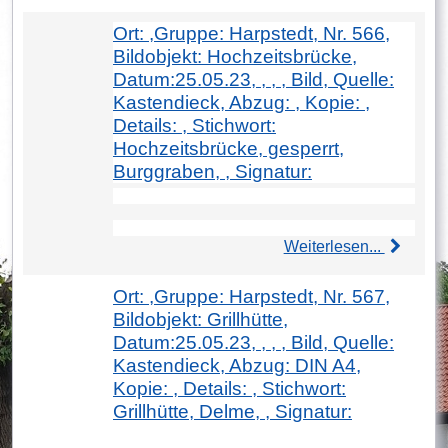
Ort: ,Gruppe: Harpstedt, Nr. 566,
Bildobjekt: Hochzeitsbrücke,
Datum:25.05.23, , , , Bild, Quelle:
Kastendieck, Abzug: , Kopie: ,
Details: , Stichwort:
Hochzeitsbrücke, gesperrt,
Burggraben, , Signatur:
Weiterlesen...
Ort: ,Gruppe: Harpstedt, Nr. 567,
Bildobjekt: Grillhütte,
Datum:25.05.23, , , , Bild, Quelle:
Kastendieck, Abzug: DIN A4,
Kopie: , Details: , Stichwort:
Grillhütte, Delme, , Signatur: