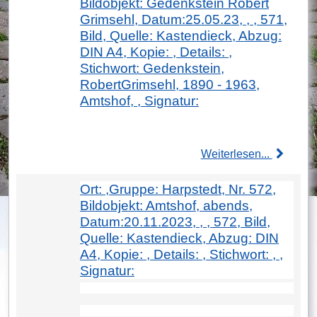
Bildobjekt: Gedenkstein Robert
Grimsehl, Datum:25.05.23, , , 571,
Bild, Quelle: Kastendieck, Abzug:
DIN A4, Kopie: , Details: ,
Stichwort: Gedenkstein,
RobertGrimsehl, 1890 - 1963,
Amtshof, , Signatur:
Weiterlesen...
Ort: ,Gruppe: Harpstedt, Nr. 572,
Bildobjekt: Amtshof, abends,
Datum:20.11.2023, , , 572, Bild,
Quelle: Kastendieck, Abzug: DIN
A4, Kopie: , Details: , Stichwort: , ,
Signatur: