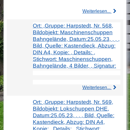
Weiterlesen...
Ort: ,Gruppe: Harpstedt, Nr. 568,
Bildobjekt: Maschinenschuppen
Bahngelände, Datum:25.05.23, , , ,
Bild, Quelle: Kastendieck, Abzug:
DIN A4, Kopie: , Details: ,
Stichwort: Maschinenschuppen,
Bahngelände, 4 Bilder, , Signatur:
Weiterlesen...
Ort: ,Gruppe: Harpstedt, Nr. 569,
Bildobjekt: Lokschuppen DHE,
Datum:25.05.23, , , , Bild, Quelle:
Kastendieck, Abzug: DIN A4,
Kopie: , Details: , Stichwort: