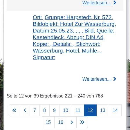
Weiterlesen...
Ort: ,Gruppe: Harpstedt, Nr. 572,
Bildobjekt: Hotel Zur Wasserburg,
Datum:25.05.23, , , , Bild, Quelle:
Kastendieck, Abzug: DIN A4,
Kopie: , Details: , Stichwort:
Wasserburg, Hotel, Mühle, ,
Signatur:
Weiterlesen...
Seite 12 von 39 Ergebnisse 221 – 240 von 768
7
8
9
10
11
12
13
14
15
16