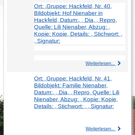
Ort: ,Gruppe: Hackfeld, Nr. 40,
Bildobjekt: Hof Nienaber in
Hackfeld, Datum:, , Dia, , Repro,
Quelle: Lili Nienaber, Abzug: ,
Kopie: Kopie, Details: , Stichwort: ,
, Signatur:
Weiterlesen...
Ort: ,Gruppe: Hackfeld, Nr. 41,
Bildobjekt: Familie Nienaber,
Datum:, , Dia, , Repro, Quelle: Lili
Nienaber, Abzug: , Kopie: Kopie,
Details: , Stichwort: , , Signatur:
Weiterlesen...