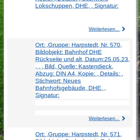
Lokschuppen, DHE, , Signatur:
Weiterlesen...
Ort: ,Gruppe: Harpstedt, Nr. 570,
Bildobjekt: Bahnhof DHE
Rückseite und alt, Datum:25.05.23,
, , , Bild, Quelle: Kastendieck,
Abzug: DIN A4, Kopie: , Details: ,
Stichwort: Neues
Bahnhofsgebäude, DHE, ,
Signatur:
Weiterlesen...
Ort: ,Gruppe: Harpstedt, Nr. 571,