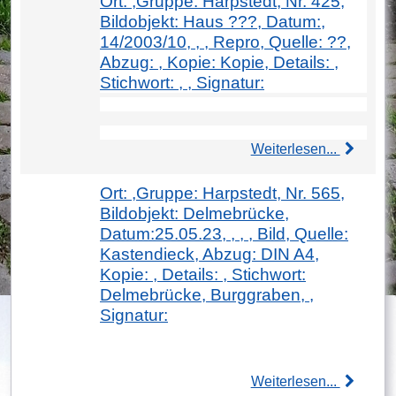
Ort: ,Gruppe: Harpstedt, Nr. 425,
Bildobjekt: Haus ???, Datum:,
14/2003/10, , , Repro, Quelle: ??,
Abzug: , Kopie: Kopie, Details: ,
Stichwort: , , Signatur:
Weiterlesen...
Ort: ,Gruppe: Harpstedt, Nr. 565,
Bildobjekt: Delmebrücke,
Datum:25.05.23, , , , Bild, Quelle:
Kastendieck, Abzug: DIN A4,
Kopie: , Details: , Stichwort:
Delmebrücke, Burggraben, ,
Signatur:
Weiterlesen...