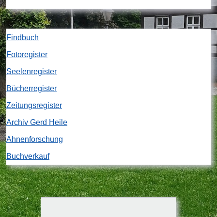
Findbuch
Fotoregister
Seelenregister
Bücherregister
Zeitungsregister
Archiv Gerd Heile
Ahnenforschung
Buchverkauf