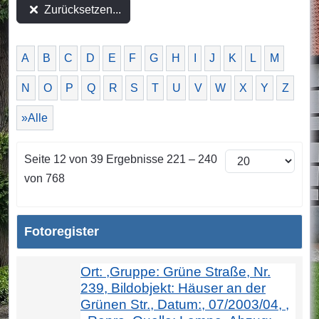
Zurücksetzen...
A
B
C
D
E
F
G
H
I
J
K
L
M
N
O
P
Q
R
S
T
U
V
W
X
Y
Z
»Alle
Seite 12 von 39 Ergebnisse 221 – 240
von 768
Fotoregister
Ort: ,Gruppe: Grüne Straße, Nr.
239, Bildobjekt: Häuser an der
Grünen Str., Datum:, 07/2003/04, ,