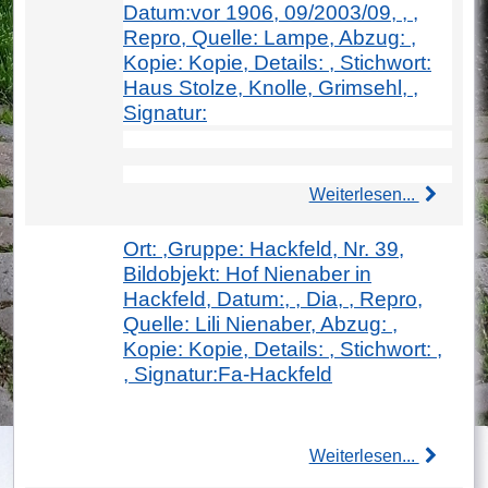
Datum:vor 1906, 09/2003/09, , ,
Repro, Quelle: Lampe, Abzug: ,
Kopie: Kopie, Details: , Stichwort:
Haus Stolze, Knolle, Grimsehl, ,
Signatur:
Weiterlesen...
Ort: ,Gruppe: Hackfeld, Nr. 39,
Bildobjekt: Hof Nienaber in
Hackfeld, Datum:, , Dia, , Repro,
Quelle: Lili Nienaber, Abzug: ,
Kopie: Kopie, Details: , Stichwort: ,
, Signatur:Fa-Hackfeld
Weiterlesen...