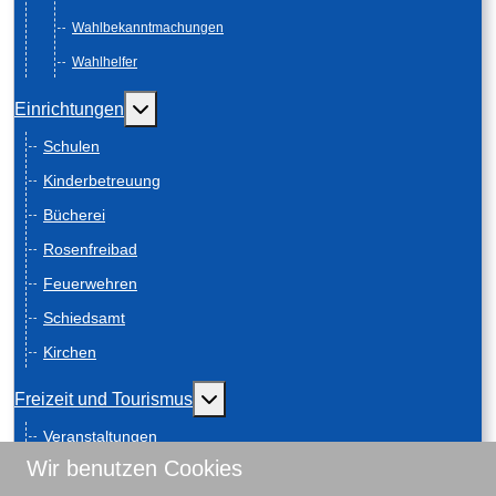
Wahlbekanntmachungen
Wahlhelfer
Weitere Informationen: Einrichtungen
Einrichtungen
Schulen
Kinderbetreuung
Bücherei
Rosenfreibad
Feuerwehren
Schiedsamt
Kirchen
Weitere Informationen: Freizeit und
Freizeit und Tourismus
Veranstaltungen
Wir benutzen Cookies
Anreise