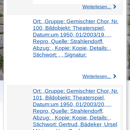
Weiterlesen...
Ort: ,Gruppe: Gemischter Chor, Nr.
100, Bildobjekt: Theaterspiel,
Datum:um 1950, 01/2003/19, , ,
Repro, Quelle: Strahlendorff,
Abzug: , Kopie: Kopie, Details: ,
Stichwort: , , Signatur:
Weiterlesen...
Ort: ,Gruppe: Gemischter Chor, Nr.
101, Bildobjekt: Theaterspiel,
Datum:um 1950, 01/2003/20, , ,
Repro, Quelle: Strahlendorff,
Abzug: , Kopie: Kopie, Details: ,
Stichwort: Gertrud, Bädeker, Ursel