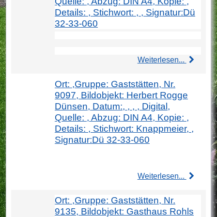
Quelle: , Abzug: DIN A4, Kopie: ,
Details: , Stichwort: , , Signatur:Dü
32-33-060
Weiterlesen...
Ort: ,Gruppe: Gaststätten, Nr.
9097, Bildobjekt: Herbert Rogge
Dünsen, Datum:, , , , Digital,
Quelle: , Abzug: DIN A4, Kopie: ,
Details: , Stichwort: Knappmeier, ,
Signatur:Dü 32-33-060
Weiterlesen...
Ort: ,Gruppe: Gaststätten, Nr.
9135, Bildobjekt: Gasthaus Rohls