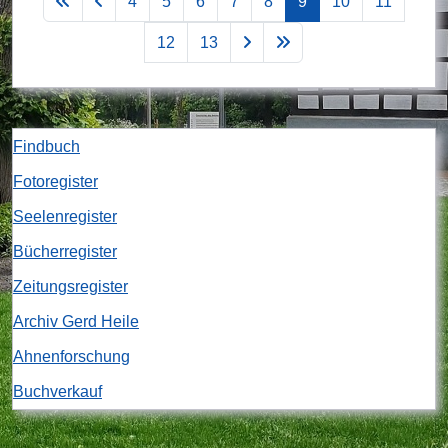
4
5
6
7
8
9
10
11
12
13
Findbuch
Fotoregister
Seelenregister
Bücherregister
Zeitungsregister
Archiv Gerd Heile
Ahnenforschung
Buchverkauf