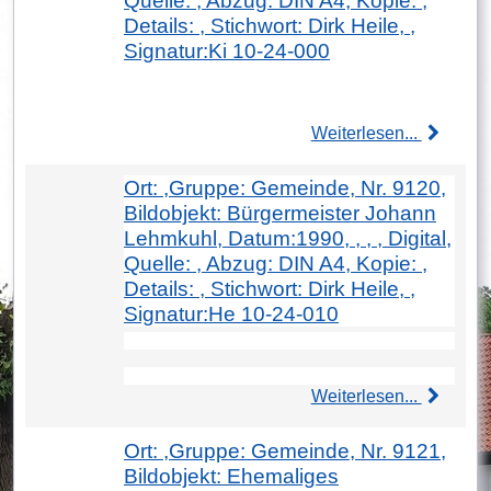
Quelle: , Abzug: DIN A4, Kopie: ,
Details: , Stichwort: Dirk Heile, ,
Signatur:Ki 10-24-000
Weiterlesen...
Ort: ,Gruppe: Gemeinde, Nr. 9120,
Bildobjekt: Bürgermeister Johann
Lehmkuhl, Datum:1990, , , , Digital,
Quelle: , Abzug: DIN A4, Kopie: ,
Details: , Stichwort: Dirk Heile, ,
Signatur:He 10-24-010
Weiterlesen...
Ort: ,Gruppe: Gemeinde, Nr. 9121,
Bildobjekt: Ehemaliges