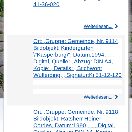
41-36-020
Weiterlesen...
Ort: ,Gruppe: Gemeinde, Nr. 9114,
Bildobjekt: Kindergarten
\"Kasperburg\", Datum:1994, , , ,
Digital, Quelle: , Abzug: DIN A4,
Kopie: , Details: , Stichwort:
Wulferding, , Signatur:Ki 51-12-120
Weiterlesen...
Ort: ,Gruppe: Gemeinde, Nr. 9118,
Bildobjekt: Ratsherr Heiner
Cordes, Datum:1990, , , , Digital,