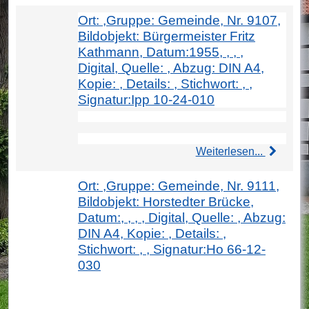
Ort: ,Gruppe: Gemeinde, Nr. 9107,
Bildobjekt: Bürgermeister Fritz
Kathmann, Datum:1955, , , ,
Digital, Quelle: , Abzug: DIN A4,
Kopie: , Details: , Stichwort: , ,
Signatur:Ipp 10-24-010
Weiterlesen...
Ort: ,Gruppe: Gemeinde, Nr. 9111,
Bildobjekt: Horstedter Brücke,
Datum:, , , , Digital, Quelle: , Abzug:
DIN A4, Kopie: , Details: ,
Stichwort: , , Signatur:Ho 66-12-
030