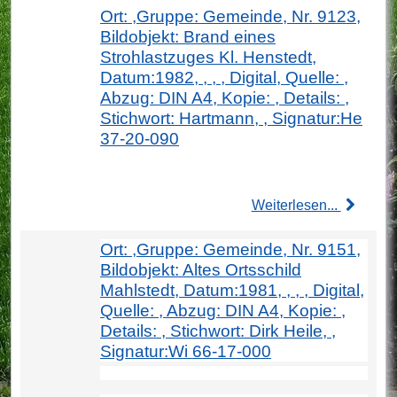
Ort: ,Gruppe: Gemeinde, Nr. 9123,
Bildobjekt: Brand eines
Strohlastzuges Kl. Henstedt,
Datum:1982, , , , Digital, Quelle: ,
Abzug: DIN A4, Kopie: , Details: ,
Stichwort: Hartmann, , Signatur:He
37-20-090
Weiterlesen...
Ort: ,Gruppe: Gemeinde, Nr. 9151,
Bildobjekt: Altes Ortsschild
Mahlstedt, Datum:1981, , , , Digital,
Quelle: , Abzug: DIN A4, Kopie: ,
Details: , Stichwort: Dirk Heile, ,
Signatur:Wi 66-17-000