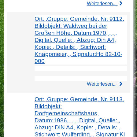
Weiterlesen...
Ort: ,Gruppe: Gemeinde, Nr. 9112,
Bildobjekt: Waldweg bei der
Großen Höhe, Datum:1970, , , ,
Digital, Quelle: , Abzug: Din A4,
Kopie: , Details: , Stichwort:
Knappmeier, , Signatur:Ho 82-10-
000
Weiterlesen...
Ort: ,Gruppe: Gemeinde, Nr. 9113,
Bildobjekt:
Dorfgemeinschaftshaus,
Datum:1986, , , , Digital, Quelle: ,
Abzug: DIN A4, Kopie: , Details: ,
Stichwort: Wulferding, , Signatur:Ki