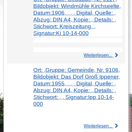
Bildobjekt: Windmühle Kirchseelte,
Datum:1906, , , , Digital, Quelle: ,
Abzug: DIN A4, Kopie: , Details: ,
Stichwort: Kreiszeitung, ,
Signatur:Ki 10-14-000
Weiterlesen...
Ort: ,Gruppe: Gemeinde, Nr. 9106,
Bildobjekt: Das Dorf Groß Ippener,
Datum:1955, , , , Digital, Quelle: ,
Abzug: DIN A4, Kopie: , Details: ,
Stichwort: , , Signatur:Ipp 10-14-
000
Weiterlesen...