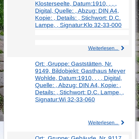
Klosterseelte, Datum:1910, , , ,
Digital, Quelle: , Abzug: DIN A4,
Kopie: , Details: , Stichwort: D.C.
Lampe, , Signatur:Klo 32-33-000
Weiterlesen...
Ort: ,Gruppe: Gaststätten, Nr.
9149, Bildobjekt: Gasthaus Meyer
Wohlde, Datum:1910, , , , Digital,
Quelle: , Abzug: DIN A4, Kopie: ,
Details: , Stichwort: D.C. Lampe, ,
Signatur:Wi 32-33-060
Weiterlesen...
Ort: ,Gruppe: Gebäude, Nr. 9117,