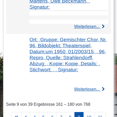
Märtens, Uwe Beckmann, ,
Signatur:
Weiterlesen...
Ort: ,Gruppe: Gemischter Chor, Nr.
96, Bildobjekt: Theaterspiel,
Datum:um 1950, 01/2003/15, , 96,
Repro, Quelle: Strahlendorff,
Abzug: , Kopie: Kopie, Details: ,
Stichwort: , , Signatur:
Weiterlesen...
Seite 9 von 39 Ergebnisse 161 – 180 von 768