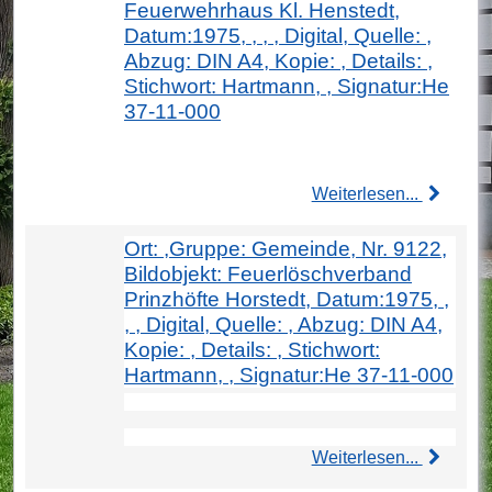
Feuerwehrhaus Kl. Henstedt,
Datum:1975, , , , Digital, Quelle: ,
Abzug: DIN A4, Kopie: , Details: ,
Stichwort: Hartmann, , Signatur:He
37-11-000
Weiterlesen...
Ort: ,Gruppe: Gemeinde, Nr. 9122,
Bildobjekt: Feuerlöschverband
Prinzhöfte Horstedt, Datum:1975, ,
, , Digital, Quelle: , Abzug: DIN A4,
Kopie: , Details: , Stichwort:
Hartmann, , Signatur:He 37-11-000
Weiterlesen...