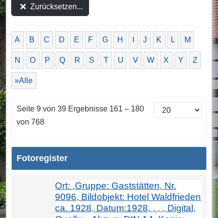
Zurücksetzen...
A
B
C
D
E
F
G
H
I
J
K
L
M
N
O
P
Q
R
S
T
U
V
W
X
Y
Z
»Alle
Seite 9 von 39 Ergebnisse 161 – 180
von 768
Fotoregister
Ort: ,Gruppe: Gaststätten, Nr.
9096, Bildobjekt: Hotel Waldfrieden
ca. 1928, Datum:1928, , , , Digital,