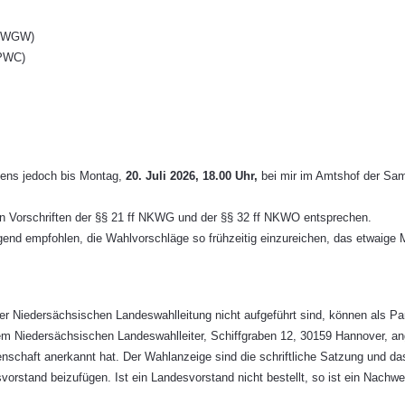
(UWGW)
UPWC)
stens jedoch bis Montag,
20. Juli
2026, 18.00 Uhr,
bei mir im Amtshof der Sam
n Vorschriften der §§ 21 ff NKWG und der §§ 32 ff NKWO entsprechen.
ngend empfohlen, die Wahlvorschläge so frühzeitig einzureichen, das etwaige 
r Niedersächsischen Landeswahlleitung nicht aufgeführt sind, können als Par
dem Niedersächsischen Landeswahlleiter, Schiffgraben 12, 30159 Hannover, 
chaft anerkannt hat. Der Wahlanzeige sind die schriftliche Satzung und das 
rstand beizufügen. Ist ein Landesvorstand nicht bestellt, so ist ein Nachw