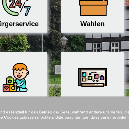
rgerservice
Wahlen
derbetreuung
Schulen
ind essenziell für den Betrieb der Seite, während andere uns helfen, 
ie Cookies zulassen möchten. Bitte beachten Sie, dass bei einer Ableh