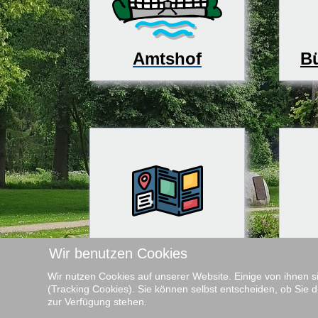
Bü
Amtshof
Tourismus
Kin
Wir benutzen Cookies
Wir nutzen Cookies auf unserer Website. Einige von ihnen s
(Tracking Cookies). Sie können selbst entscheiden, ob Sie d
zur Verfügung stehen.