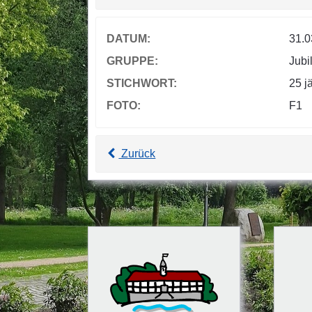
DATUM:
31.0
GRUPPE:
Jubi
STICHWORT:
25 j
FOTO:
F1
Zurück