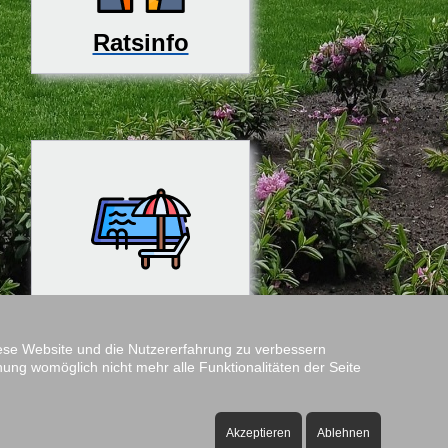
Ratsinfo
Rosenfreibad
diese Website und die Nutzererfahrung zu verbessern
nung womöglich nicht mehr alle Funktionalitäten der Seite
Amtshof
Öffnungszeiten:
Akzeptieren
Ablehnen
ontag bis Freitag - 08:00 bis 12:00 Uhr