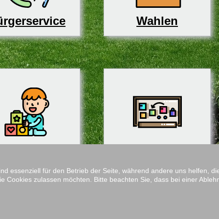
rgerservice
Wahlen
derbetreuung
Schulen
ind essenziell für den Betrieb der Seite, während andere uns helfen, 
ie Cookies zulassen möchten. Bitte beachten Sie, dass bei einer Ableh
Impressum
M