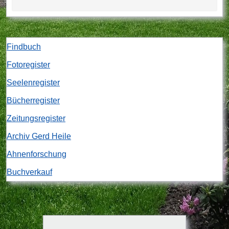
Findbuch
Fotoregister
Seelenregister
Bücherregister
Zeitungsregister
Archiv Gerd Heile
Ahnenforschung
Buchverkauf