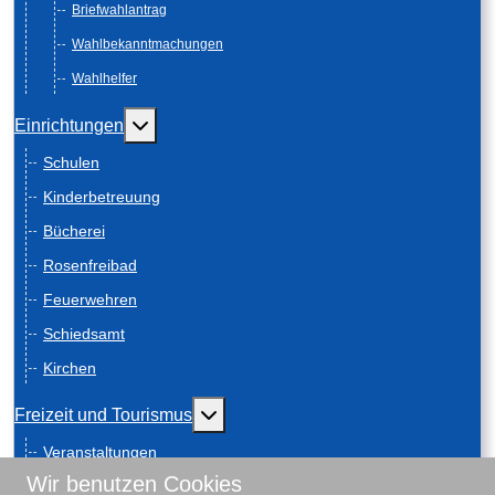
Briefwahlantrag
Wahlbekanntmachungen
Wahlhelfer
Weitere Informationen: Einrichtungen
Einrichtungen
Schulen
Kinderbetreuung
Bücherei
Rosenfreibad
Feuerwehren
Schiedsamt
Kirchen
Weitere Informationen: Freizeit und
Freizeit und Tourismus
Veranstaltungen
Wir benutzen Cookies
Anreise