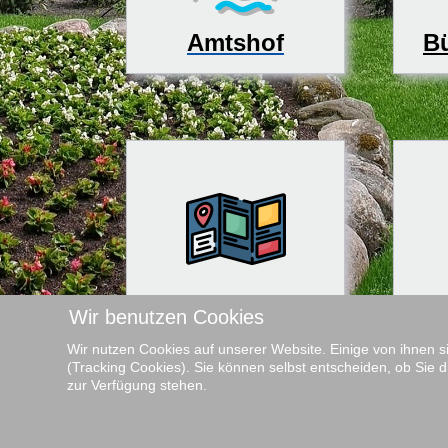
Bü
Amtshof
Tourismus
Kin
Wir benutzen Cookies
Wir nutzen Cookies auf unserer Website. Einige von ihnen s
(Tracking Cookies). Sie können selbst entscheiden, ob Sie d
zur Verfügung stehen.
♿
Samtgemeinde Harpstedt
Amtsfreiheit 1, 27243 Harpstedt