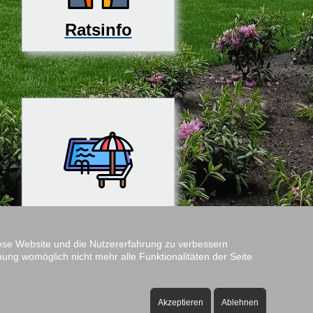
Ratsinfo
Rosenfreibad
diese Website und die Nutzererfahrung zu verbessern
nung womöglich nicht mehr alle Funktionalitäten der Seite
Amtshof
Öffnungszeiten:
Akzeptieren
Ablehnen
ontag bis Freitag - 08:00 bis 12:00 Uhr