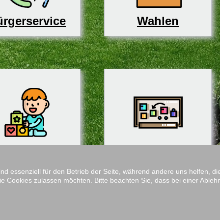
rgerservice
Wahlen
derbetreuung
Schulen
ind essenziell für den Betrieb der Seite, während andere uns helfen, 
ie Cookies zulassen möchten. Bitte beachten Sie, dass bei einer Ableh
Impressum
M