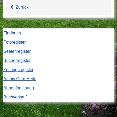
Zurück
Findbuch
Fotoregister
Seelenregister
Bücherregister
Zeitungsregister
Archiv Gerd Heile
Ahnenforschung
Buchverkauf