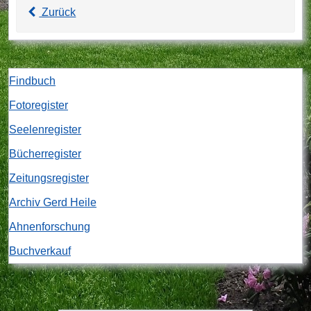
Zurück
Findbuch
Fotoregister
Seelenregister
Bücherregister
Zeitungsregister
Archiv Gerd Heile
Ahnenforschung
Buchverkauf