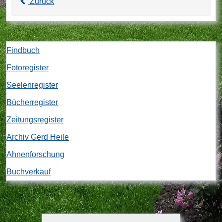
Zurück
Findbuch
Fotoregister
Seelenregister
Bücherregister
Zeitungsregister
Archiv Gerd Heile
Ahnenforschung
Buchverkauf