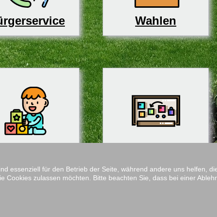
rgerservice
Wahlen
derbetreuung
Schulen
ind essenziell für den Betrieb der Seite, während andere uns helfen, 
ie Cookies zulassen möchten. Bitte beachten Sie, dass bei einer Ableh
Impressum
M