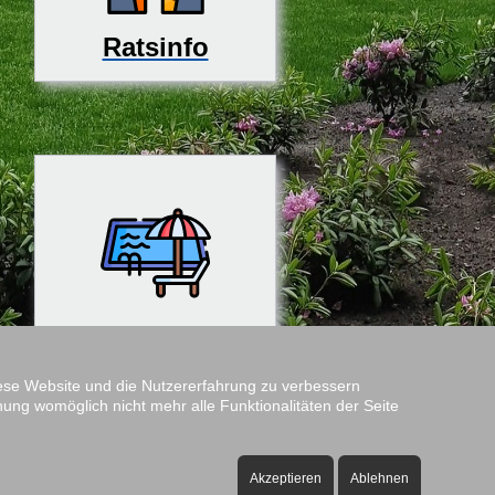
Ratsinfo
Rosenfreibad
diese Website und die Nutzererfahrung zu verbessern
nung womöglich nicht mehr alle Funktionalitäten der Seite
Amtshof
Öffnungszeiten:
Akzeptieren
Ablehnen
ontag bis Freitag - 08:00 bis 12:00 Uhr