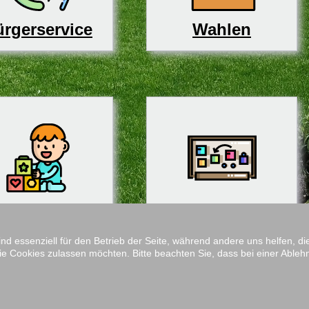
rgerservice
Wahlen
derbetreuung
Schulen
ind essenziell für den Betrieb der Seite, während andere uns helfen, 
ie Cookies zulassen möchten. Bitte beachten Sie, dass bei einer Ableh
Impressum
M