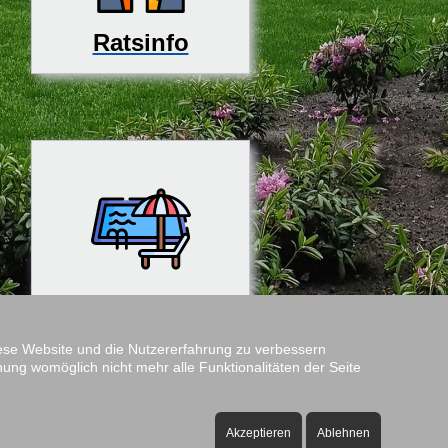
Ratsinfo
Rosenfreibad
diese Website und die Nutzererfahrung zu verbessern
nung womöglich nicht mehr alle Funktionalitäten der Seite
Amtshof
Öffnungszeiten:
Akzeptieren
Ablehnen
ontag bis Freitag - 08:00 bis 12:00 Uhr