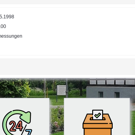
5.1998
100
messungen