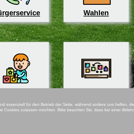
rgerservice
Wahlen
derbetreuung
Schulen
ind essenziell für den Betrieb der Seite, während andere uns helfen, 
ie Cookies zulassen möchten. Bitte beachten Sie, dass bei einer Ableh
Impressum
M