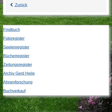
Zurück
Findbuch
Fotoregister
Seelenregister
Bücherregister
Zeitungsregister
Archiv Gerd Heile
Ahnenforschung
Buchverkauf