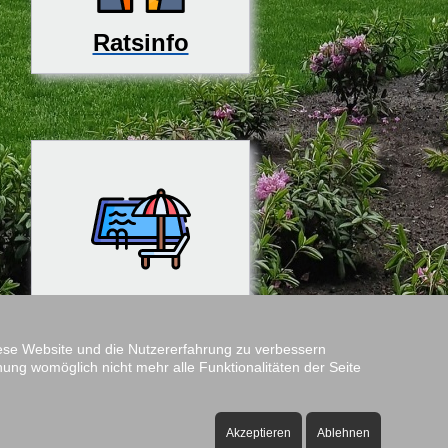
Ratsinfo
Rosenfreibad
diese Website und die Nutzererfahrung zu verbessern
nung womöglich nicht mehr alle Funktionalitäten der Seite
Amtshof
Öffnungszeiten:
Akzeptieren
Ablehnen
ontag bis Freitag - 08:00 bis 12:00 Uhr