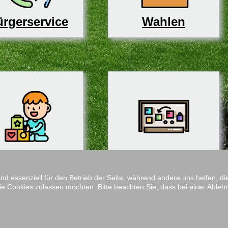
rgerservice
Wahlen
derbetreuung
Schulen
ind essenziell für den Betrieb der Seite, während andere uns helfen, 
ie Cookies zulassen möchten. Bitte beachten Sie, dass bei einer Ableh
Impressum
M