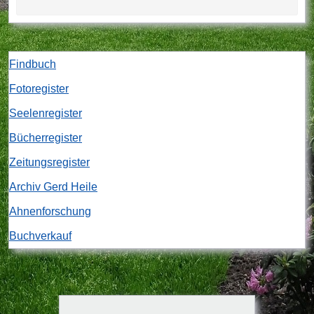
Findbuch
Fotoregister
Seelenregister
Bücherregister
Zeitungsregister
Archiv Gerd Heile
Ahnenforschung
Buchverkauf