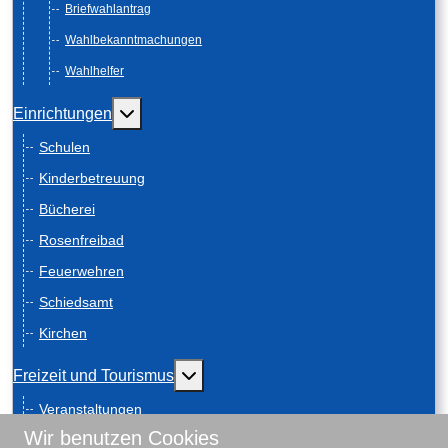
Briefwahlantrag
Wahlbekanntmachungen
Wahlhelfer
Weitere Informationen: Einrichtungen
Einrichtungen
Schulen
Kinderbetreuung
Bücherei
Rosenfreibad
Feuerwehren
Schiedsamt
Kirchen
Weitere Informationen: Freizeit und
Freizeit und Tourismus
Veranstaltungen
Wir benutzen Cookies
Anreise