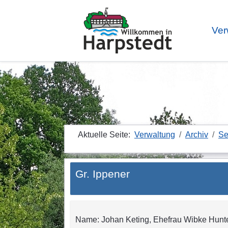
Ver
Aktuelle Seite:
Verwaltung
Archiv
Se
Gr. Ippener
Name: Johan Keting, Ehefrau Wibke Huntem