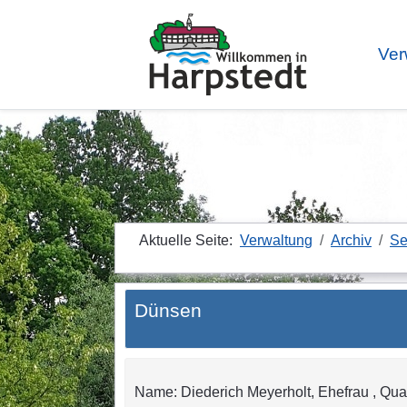
Ver
Aktuelle Seite:
Verwaltung
Archiv
Se
Dünsen
Name: Diederich Meyerholt, Ehefrau , Quali