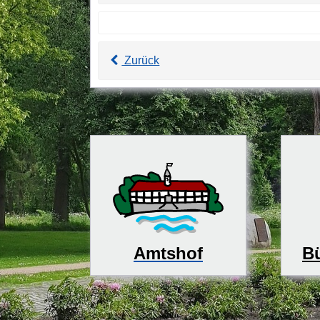
Zurück
Bü
Amtshof