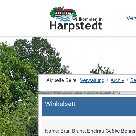
Ver
Aktuelle Seite:
Verwaltung
Archiv
Se
Winkelsett
Name: Brun Bruns, Ehefrau Geßke Behrens,