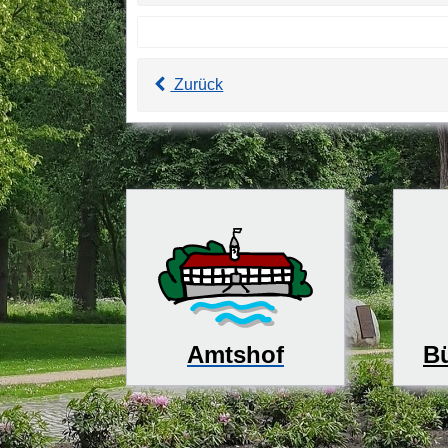
Zurück
Bü
Amtshof