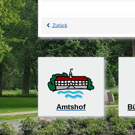
Zurück
Bü
Amtshof