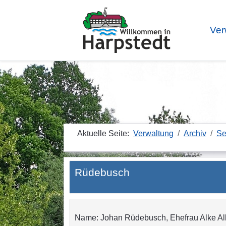
Ver
Aktuelle Seite:
Verwaltung
Archiv
Se
Rüdebusch
Name: Johan Rüdebusch, Ehefrau Alke Alke