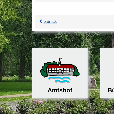
Zurück
Bü
Amtshof