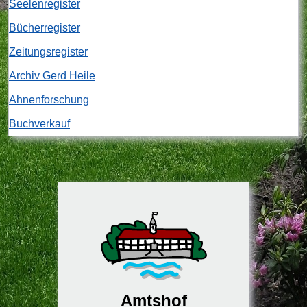
Seelenregister
Bücherregister
Zeitungsregister
Archiv Gerd Heile
Ahnenforschung
Buchverkauf
Amtshof