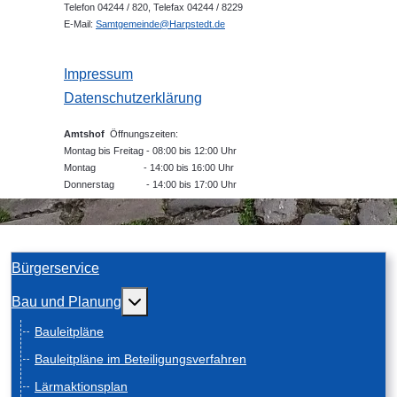
Telefon 04244 / 820, Telefax 04244 / 8229
E-Mail:
Samtgemeinde@Harpstedt.de
Impressum
Datenschutzerklärung
Amtshof
Öffnungszeiten:
Montag bis Freitag - 08:00 bis 12:00 Uhr
Montag - 14:00 bis 16:00 Uhr
Donnerstag - 14:00 bis 17:00 Uhr
Bürgerservice
Weitere Informationen: Bau und Planung
Bau und Planung
Bauleitpläne
Bauleitpläne im Beteiligungsverfahren
Lärmaktionsplan