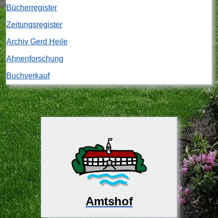
Bücherregister
Zeitungsregister
Archiv Gerd Heile
Ahnenforschung
Buchverkauf
Amtshof