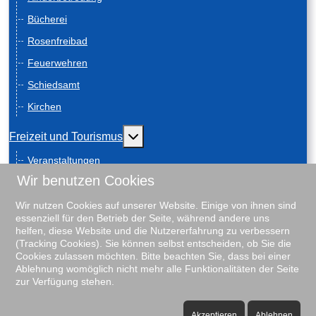
Bücherei
Rosenfreibad
Feuerwehren
Schiedsamt
Kirchen
Weitere Informationen: Freizeit und
Freizeit und Tourismus
Veranstaltungen
Wir benutzen Cookies
Anreise
Geschichte
Wir nutzen Cookies auf unserer Website. Einige von ihnen sind
essenziell für den Betrieb der Seite, während andere uns
Schiebenscheeten
helfen, diese Website und die Nutzererfahrung zu verbessern
(Tracking Cookies). Sie können selbst entscheiden, ob Sie die
Gästeführungen
Cookies zulassen möchten. Bitte beachten Sie, dass bei einer
Ablehnung womöglich nicht mehr alle Funktionalitäten der Seite
Unterkunftsverzeichnis
zur Verfügung stehen.
Rosenfreibad
♿
Vereine
Akzeptieren
Ablehnen