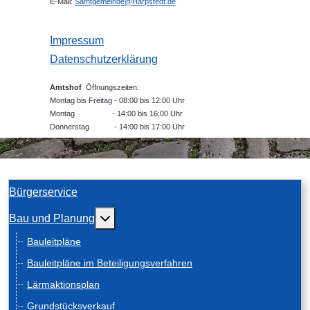
E-Mail:
Samtgemeinde@Harpstedt.de
Impressum
Datenschutzerklärung
Amtshof
Öffnungszeiten:
Montag bis Freitag - 08:00 bis 12:00 Uhr
Montag - 14:00 bis 16:00 Uhr
Donnerstag - 14:00 bis 17:00 Uhr
Bürgerservice
Weitere Informationen: Bau und Planung
Bau und Planung
Bauleitpläne
Bauleitpläne im Beteiligungsverfahren
Lärmaktionsplan
Grundstücksverkauf