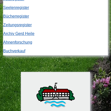
Seelenregister
Bücherregister
Zeitungsregister
Archiv Gerd Heile
Ahnenforschung
Buchverkauf