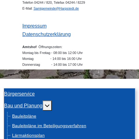
Telefon 04244 / 820, Telefax 04244 / 8229
E-Mail:
Samtgemeinde@Harpstedt.de
Impressum
Datenschutzerklärung
Amtshof
Öffnungszeiten:
Montag bis Freitag - 08:00 bis 12:00 Uhr
Montag - 14:00 bis 16:00 Uhr
Donnerstag - 14:00 bis 17:00 Uhr
Bürgerservice
Weitere Informationen: Bau und Planung
Bau und Planung
Bauleitpläne
Bauleitpläne im Beteiligungsverfahren
Lärmaktionsplan