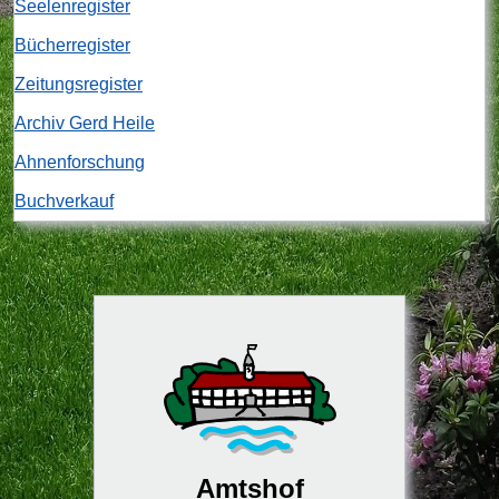
Seelenregister
Bücherregister
Zeitungsregister
Archiv Gerd Heile
Ahnenforschung
Buchverkauf
Amtshof