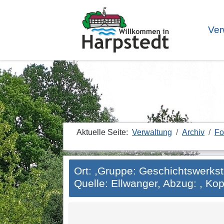
Ver
Aktuelle Seite:
Verwaltung
Archiv
Fo
Ort: ,Gruppe: Geschichtswerksta
Quelle: Ellwanger, Abzug: , Kopie