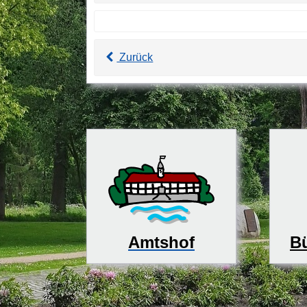
Zurück
Bü
Amtshof