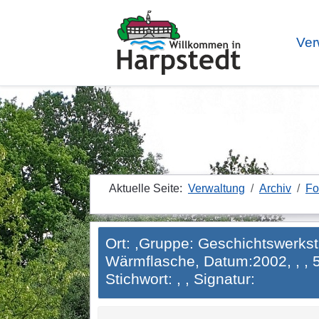
Ver
Aktuelle Seite:
Verwaltung
Archiv
Fo
Ort: ,Gruppe: Geschichtswerkst
Wärmflasche, Datum:2002, , , 51
Stichwort: , , Signatur: