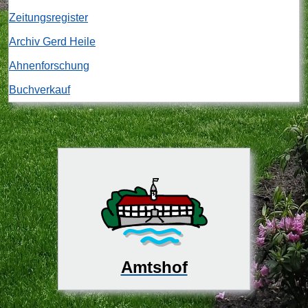
Zeitungsregister
Archiv Gerd Heile
Ahnenforschung
Buchverkauf
Amtshof