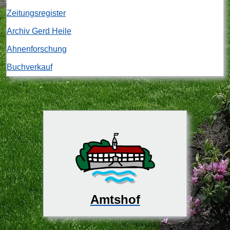
Zeitungsregister
Archiv Gerd Heile
Ahnenforschung
Buchverkauf
Amtshof