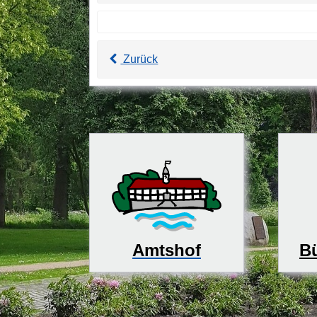
Zurück
Bü
Amtshof