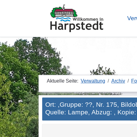
Ver
Aktuelle Seite:
Verwaltung
Archiv
Fo
Ort: ,Gruppe: ??, Nr. 175, Bild
Quelle: Lampe, Abzug: , Kopie: K