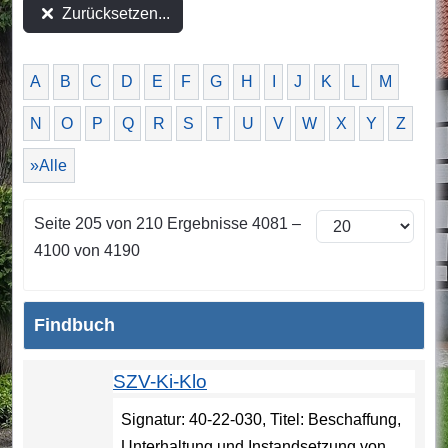
Zurücksetzen...
A
B
C
D
E
F
G
H
I
J
K
L
M
N
O
P
Q
R
S
T
U
V
W
X
Y
Z
»Alle
Seite 205 von 210 Ergebnisse 4081 –
4100 von 4190
Findbuch
SZV-Ki-Klo
Signatur: 40-22-030, Titel: Beschaffung,
Unterhaltung und Instandsetzung von