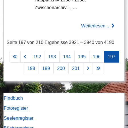
Zwischenarchiv - , …
Weiterlesen...
Seite 197 von 210 Ergebnisse 3921 – 3940 von 4190
192
193
194
195
196
197
198
199
200
201
Findbuch
Fotoregister
Seelenregister