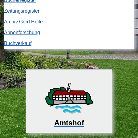
Bücherregister
Zeitungsregister
Archiv Gerd Heile
Ahnenforschung
Buchverkauf
Amtshof