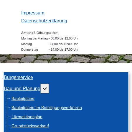
Impressum
Datenschutzerklärung
Amtshof
Öffnungszeiten:
Montag bis Freitag - 08:00 bis 12:00 Uhr
Montag - 14:00 bis 16:00 Uhr
Donnerstag - 14:00 bis 17:00 Uhr
Bürgerservice
Weitere Informationen: Bau und Planung
Bau und Planung
Bauleitpläne
Bauleitpläne im Beteiligungsverfahren
Lärmaktionsplan
Grundstücksverkauf