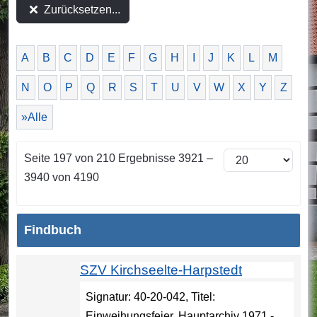
Zurücksetzen...
A
B
C
D
E
F
G
H
I
J
K
L
M
N
O
P
Q
R
S
T
U
V
W
X
Y
Z
»Alle
Seite 197 von 210 Ergebnisse 3921 –
3940 von 4190
Findbuch
SZV Kirchseelte-Harpstedt
Signatur: 40-20-042, Titel:
Einweihungsfeier, Hauptarchiv 1971 -