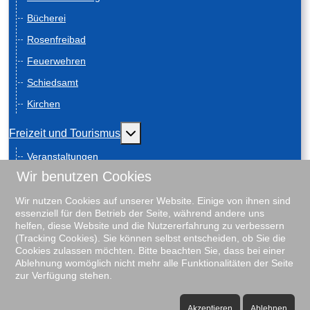
Bücherei
Rosenfreibad
Feuerwehren
Schiedsamt
Kirchen
Weitere Informationen: Freizeit und
Freizeit und Tourismus
Veranstaltungen
Wir benutzen Cookies
Anreise
Geschichte
Wir nutzen Cookies auf unserer Website. Einige von ihnen sind
essenziell für den Betrieb der Seite, während andere uns
Schiebenscheeten
helfen, diese Website und die Nutzererfahrung zu verbessern
(Tracking Cookies). Sie können selbst entscheiden, ob Sie die
Gästeführungen
Cookies zulassen möchten. Bitte beachten Sie, dass bei einer
Ablehnung womöglich nicht mehr alle Funktionalitäten der Seite
Unterkunftsverzeichnis
zur Verfügung stehen.
Rosenfreibad
♿
Vereine
Akzeptieren
Ablehnen