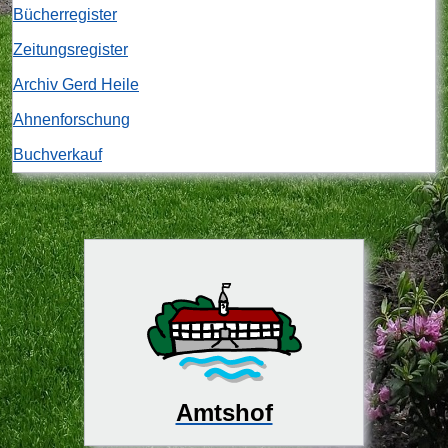
Bücherregister
Zeitungsregister
Archiv Gerd Heile
Ahnenforschung
Buchverkauf
Amtshof