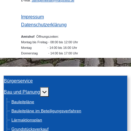
E-Mail:
Samtgemeinde@Harpstedt.de
Impressum
Datenschutzerklärung
Amtshof
Öffnungszeiten:
Montag bis Freitag - 08:00 bis 12:00 Uhr
Montag - 14:00 bis 16:00 Uhr
Donnerstag - 14:00 bis 17:00 Uhr
Bürgerservice
Weitere Informationen: Bau und Planung
Bau und Planung
Bauleitpläne
Bauleitpläne im Beteiligungsverfahren
Lärmaktionsplan
Grundstücksverkauf